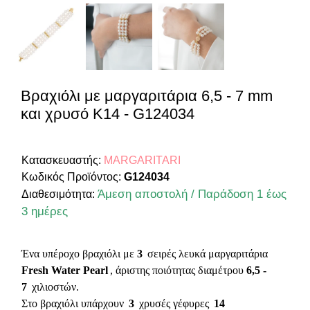
Βραχιόλι με μαργαριτάρια 6,5 - 7 mm
και χρυσό Κ14 - G124034
Κατασκευαστής:
MARGARITARI
Κωδικός Προϊόντος:
G124034
Άμεση αποστολή / Παράδοση 1 έως
Διαθεσιμότητα:
3 ημέρες
Ένα υπέροχο βραχιόλι με
3
σειρές λευκά
μαργαριτάρια
Fresh Water Pearl
, άριστης ποιότητας διαμέτρου
6,5 -
7
χιλιοστών.
Στο βραχιόλι υπάρχουν
3
χρυσές γέφυρες
14