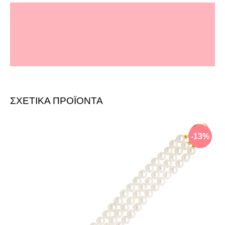
" Ταχεία παράδοση παρόλο που μένω μακρυά.
Την επόμενη το είχα παραλάβει. Και το κόσμημα
άψογο!!!! Μπράβο σας "
-
Δείτε την αξιολόγηση στο Facebook
-
ΣΧΕΤΙΚΑ ΠΡΟΪΟΝΤΑ
-13%