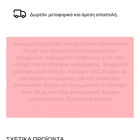
Δωρεάν μεταφορικά και άμεση αποστολή.
Άψογη εξυπηρέτηση, καταρτισμένο προσωπικό
έδωσε την απαραίτητη επεξήγηση στην
τηλεφωνική παραγγελία βοηθώντας έτσι στην
επιλογή του κατάλληλου κοσμήματος. Εξαιρετικά
γρήγορη αποστολή σε λιγότερο από 24 ώρες με
ταυτόχρονη ενημέρωση για την αποστολή.
Συσκευασία δώρου και πραγματικά το κόσμημα
ήταν όπως και στην φωτογραφία. Άψογοι
επαγγελματίες. Ευχαριστώ για όλα
-
Δείτε την αξιολόγηση στο Google
-
ΣΧΕΤΙΚΑ ΠΡΟΪΟΝΤΑ