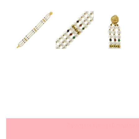
Άψογη και άμεση εξυπηρέτηση