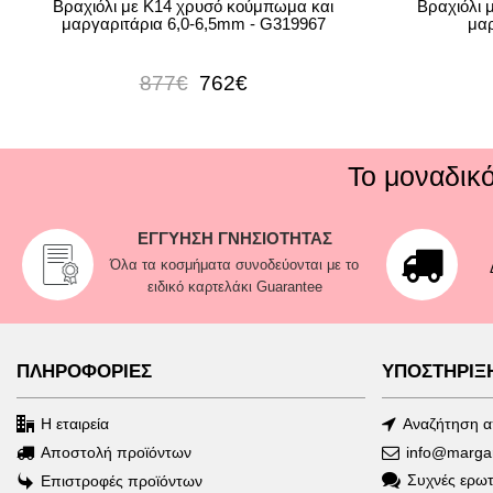
Βραχιόλι με Κ14 χρυσό κούμπωμα και
Βραχιόλι 
μαργαριτάρια 6,0-6,5mm - G319967
μαρ
877€
762€
Το μοναδικ
ΕΓΓΥΗΣΗ ΓΝΗΣΙΟΤΗΤΑΣ
Όλα τα κοσμήματα συνοδεύονται με το
ειδικό καρτελάκι Guarantee
ΠΛΗΡΟΦΟΡΙΕΣ
ΥΠΟΣΤΗΡΙΞ
Η εταιρεία
Αναζήτηση 
Αποστολή προϊόντων
info@margari
Συχνές ερωτ
Επιστροφές προϊόντων