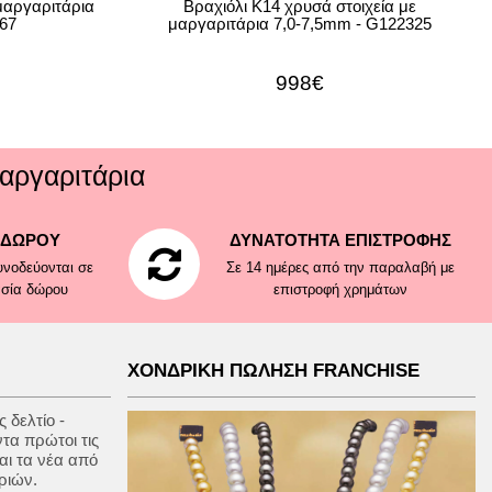
μαργαριτάρια
Βραχιόλι Κ14 χρυσά στοιχεία με
67
μαργαριτάρια 7,0-7,5mm - G122325
998€
αργαριτάρια
 ΔΩΡΟΥ
ΔΥΝΑΤΟΤΗΤΑ ΕΠΙΣΤΡΟΦΗΣ
νοδεύονται σε
Σε 14 ημέρες από την παραλαβή με
ασία δώρου
επιστροφή χρημάτων
ΧΟΝΔΡΙΚΗ ΠΩΛΗΣΗ FRANCHISE
 δελτίο -
ντα πρώτοι τις
αι τα νέα από
ριών.