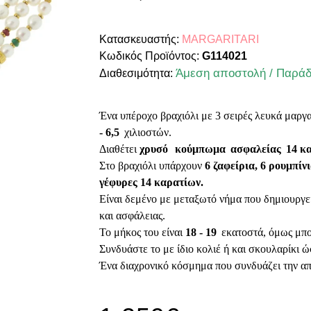
Κατασκευαστής:
MARGARITARI
Κωδικός Προϊόντος:
G114021
Άμεση αποστολή / Παράδ
Διαθεσιμότητα:
Ένα υπέροχο βραχιόλι με 3 σειρές λευκά
μαργα
- 6,5
χιλιοστών.
Διαθέτει
χρυσό
κούμπωμα
ασφαλείας
14 κ
Στο βραχιόλι υπάρχουν
6 ζαφείρια, 6 ρουμπίν
γέφυρες 14 καρατίων.
Είναι δεμένο με μεταξωτό νήμα που δημιουργε
και ασφάλειας.
Το μήκος του είναι
18 - 19
εκατοστά, όμως μπο
Συνδυάστε το με ίδιο κολιέ ή και σκουλαρίκι ώ
Ένα διαχρονικό κόσμημα που συνδυάζει την απ