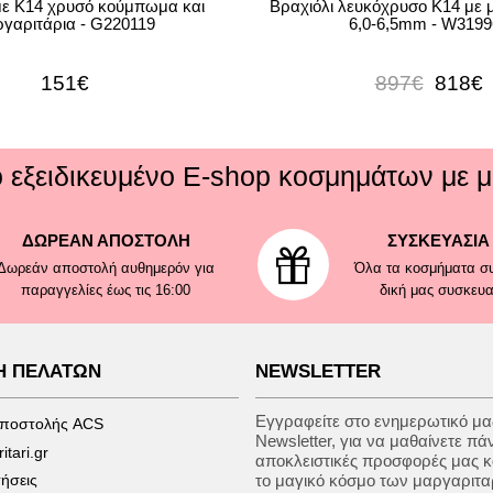
με Κ14 χρυσό κούμπωμα και
Βραχιόλι λευκόχρυσο Κ14 με 
γαριτάρια - G220119
6,0-6,5mm - W3199
151€
897€
818€
ό εξειδικευμένο E-shop κοσμημάτων με μ
ΔΩΡΕΑΝ ΑΠΟΣΤΟΛΗ
ΣΥΣΚΕΥΑΣΙΑ
Δωρεάν αποστολή αυθημερόν για
Όλα τα κοσμήματα συ
παραγγελίες έως τις 16:00
δική μας συσκευ
Η ΠΕΛΑΤΩΝ
NEWSLETTER
Εγγραφείτε στο ενημερωτικό μας
αποστολής ACS
Newsletter, για να μαθαίνετε πά
tari.gr
αποκλειστικές προσφορές μας κ
ήσεις
το μαγικό κόσμο των μαργαριτα