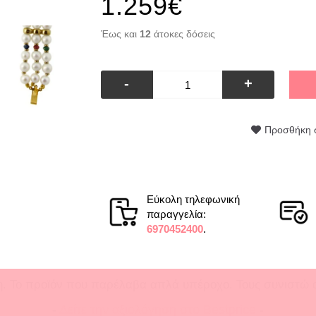
1.259€
Έως και
12
άτοκες δόσεις
-
+
Προσθήκη 
Εύκολη τηλεφωνική
παραγγελία:
6970452400
.
. Το προϊόν που παρέλαβα απλά υπέροχο. Τους συνιστώ 
-
Δείτε την αξιολόγηση στο Bestprice
-