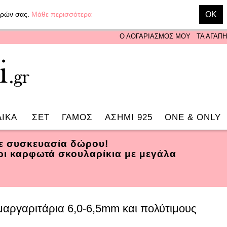
γορών σας.
Μάθε περισσότερα
OK
Ο ΛΟΓΑΡΙΑΣΜΟΣ ΜΟΥ
ΤΑ ΑΓΑΠ
ΔΙΚΑ
ΣΕΤ
ΓΑΜΟΣ
ΑΣΗΜΙ 925
ONE & ONLY
σε συσκευασία δώρου!
ρι καρφωτά σκουλαρίκια με μεγάλα
μαργαριτάρια 6,0-6,5mm και πολύτιμους