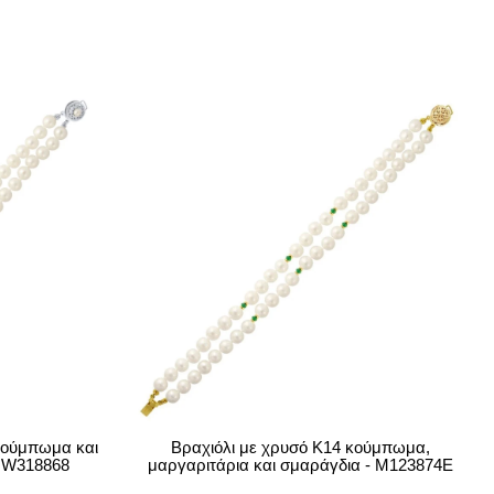
κούμπωμα και
Βραχιόλι με χρυσό Κ14 κούμπωμα,
- W318868
μαργαριτάρια και σμαράγδια - M123874E