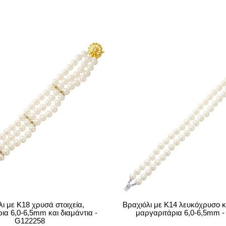
ι με Κ18 χρυσά στοιχεία,
Βραχιόλι με Κ14 λευκόχρυσο 
ια 6,0-6,5mm και διαμάντια -
μαργαριτάρια 6,0-6,5mm 
G122258