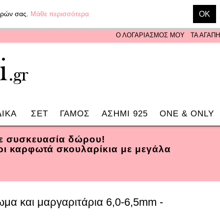
γορών σας.
Μάθε περισσότερα
OK
Ο ΛΟΓΑΡΙΑΣΜΟΣ ΜΟΥ
ΤΑ ΑΓΑΠ
ΔΙΚΑ
ΣΕΤ
ΓΑΜΟΣ
ΑΣΗΜΙ 925
ONE & ONLY
σε συσκευασία δώρου!
ρι καρφωτά σκουλαρίκια με μεγάλα
μα και μαργαριτάρια 6,0-6,5mm -