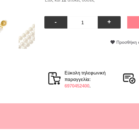
Έως και
12
άτοκες δόσεις
-
+
Προσθήκη 
Εύκολη τηλεφωνική
παραγγελία:
6970452400
.
μέρωση για την εξέλιξη της παραγγελίας, αμεσότατη παρά
-
Δείτε την αξιολόγηση στο Skroutz
-