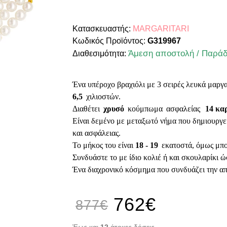
Κατασκευαστής:
MARGARITARI
Κωδικός Προϊόντος:
G319967
Άμεση αποστολή / Παράδ
Διαθεσιμότητα:
Ένα υπέροχο βραχιόλι με 3 σειρές λευκά
μαργα
6,5
χιλιοστών.
Διαθέτει
χρυσό
κούμπωμα
ασφαλείας
14 κα
Είναι δεμένο με μεταξωτό νήμα που δημιουργε
και ασφάλειας.
Το μήκος του είναι
18 - 19
εκατοστά, όμως μπο
Συνδυάστε το με ίδιο κολιέ ή και σκουλαρίκι ώ
Ένα διαχρονικό κόσμημα που συνδυάζει την απ
762€
877€