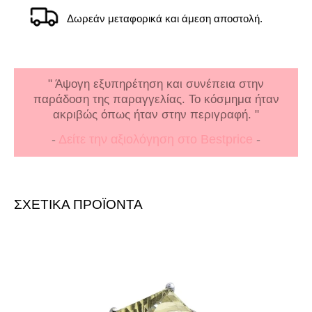
Δωρεάν μεταφορικά και άμεση αποστολή.
Μόνο αυτός που αγαπά και σέβεται τη δουλειά
του θα φρόντιζε τόσο καλά τη συσκευασία, τη
φιλική εξυπηρέτηση και την άμεση (στην επόμενη
μέρα) παράδοση. Υπόδειγμα επαγγελματισμού.
Όσο για το προϊόν ξεπερνά κατά πολύ την εικόνα
του στην οθόνη. Το τέλειο δώρο για αγαπημένα
πρόσωπα. μπράβο
-
Δείτε την αξιολόγηση στο Google
-
ΣΧΕΤΙΚΑ ΠΡΟΪΟΝΤΑ