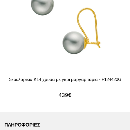
Σκουλαρίκια Κ14 χρυσά με γκρι μαργαριτάρια - F124420G
439€