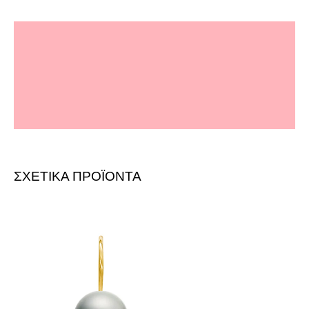
Μόνο αυτός που αγαπά και σέβεται τη δουλειά
του θα φρόντιζε τόσο καλά τη συσκευασία, τη
φιλική εξυπηρέτηση και την άμεση (στην επόμενη
μέρα) παράδοση. Υπόδειγμα επαγγελματισμού.
Όσο για το προϊόν ξεπερνά κατά πολύ την εικόνα
του στην οθόνη. Το τέλειο δώρο για αγαπημένα
πρόσωπα. μπράβο
-
Δείτε την αξιολόγηση στο Google
-
ΣΧΕΤΙΚΑ ΠΡΟΪΟΝΤΑ