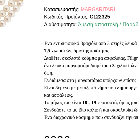
Κατασκευαστής:
MARGARITARI
Κωδικός Προϊόντος:
G122325
Άμεση αποστολή / Παράδ
Διαθεσιμότητα:
Ένα
εντυπωσιακό
βραχιόλι από 3 σειρές λευκ
7,5
χιλιοστών,
άριστης ποιότητας
.
Διαθέτει
σκαλιστό κούμπωμα
ασφαλείας,
Filig
ένα λευκό μαργαριτάρι διαμέτρου
3
χιλιοστών
όψη.
Ενδιάμεσα στα μαργαριτάρια υπάρχουν επίσης
Είναι δεμένο με μεταξωτό νήμα που δημιουργε
και ασφάλειας.
Το μήκος του είναι
18 - 19
εκατοστά, όμως μπο
Συνδυάστε το με ίδιο κολιέ ή και σκουλαρίκι ώ
Ένα διαχρονικό κόσμημα που συνδυάζει την απ