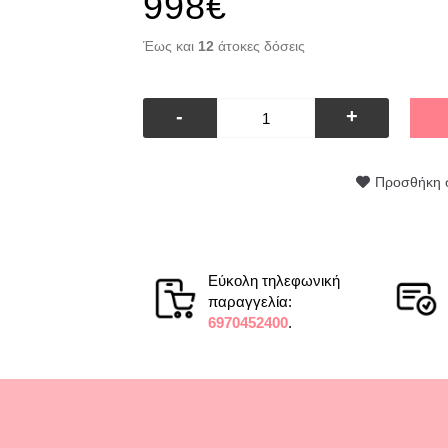
998€
Έως και
12
άτοκες δόσεις
-
+
Προσθήκη 
Εύκολη τηλεφωνική
παραγγελία:
6970452400
.
ωσε την απαραίτητη επεξήγηση στην τηλεφωνική παραγγελ
τερο από 24 ώρες με ταυτόχρονη ενημέρωση για την αποσ
ς και στην φωτογραφία. Άψογοι επαγγελματίες. Ευχαριστ