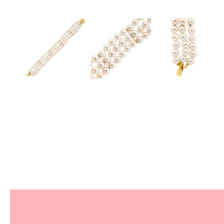
Άψογη εξυπηρέτηση, καταρτισμένο προσωπικό έδ
κοσμήματος. Εξαιρετικά γρήγορη αποστολή σε λιγό
ήταν όπω