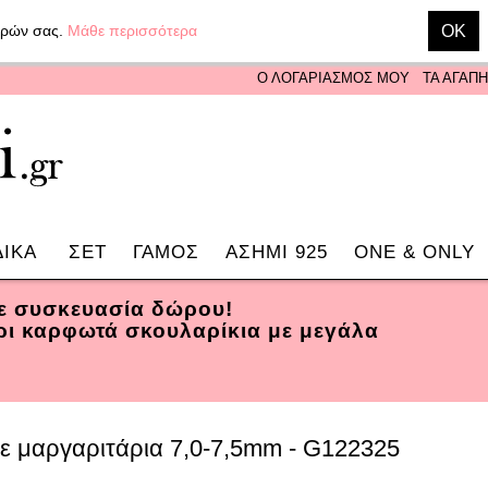
γορών σας.
Μάθε περισσότερα
OK
Ο ΛΟΓΑΡΙΑΣΜΟΣ ΜΟΥ
ΤΑ ΑΓΑΠ
ΔΙΚΑ
ΣΕΤ
ΓΑΜΟΣ
ΑΣΗΜΙ 925
ONE & ONLY
σε συσκευασία δώρου!
ρι καρφωτά σκουλαρίκια με μεγάλα
με μαργαριτάρια 7,0-7,5mm - G122325