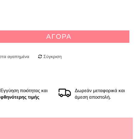
ΑΓΟΡΆ
στα αγαπημένα
Σύγκριση
Εγγύηση ποιότητας και
Δωρεάν μεταφορικά και
φθηνότερης τιμής
άμεση αποστολή.
ία βοηθώντας έτσι στην επιλογή του κατάλληλου
τολή. Συσκευασία δώρου και πραγματικά το κόσμημα
ώ για όλα