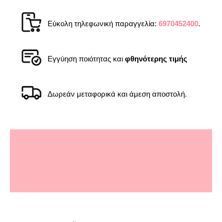
Εύκολη τηλεφωνική παραγγελία:
6970452400
.
Εγγύηση ποιότητας και
φθηνότερης τιμής
Δωρεάν μεταφορικά και άμεση αποστολή.
Μόνο αυτός που αγαπά και σέβεται τη δουλειά
του θα φρόντιζε τόσο καλά τη συσκευασία, τη
φιλική εξυπηρέτηση και την άμεση (στην επόμενη
μέρα) παράδοση. Υπόδειγμα επαγγελματισμού.
Όσο για το προϊόν ξεπερνά κατά πολύ την εικόνα
του στην οθόνη. Το τέλειο δώρο για αγαπημένα
πρόσωπα. μπράβο