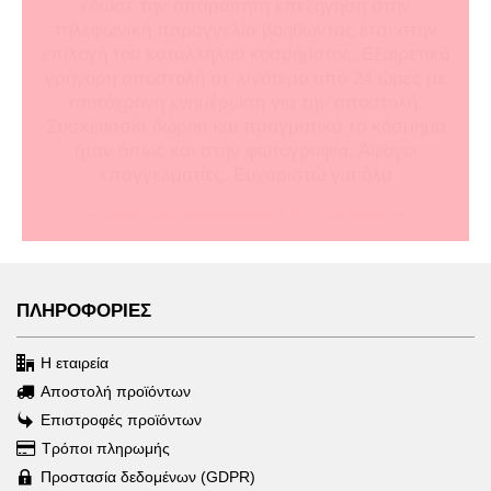
έδωσε την απαραίτητη επεξήγηση στην
τηλεφωνική παραγγελία βοηθώντας έτσι στην
επιλογή του κατάλληλου κοσμήματος. Εξαιρετικά
γρήγορη αποστολή σε λιγότερο από 24 ώρες με
ταυτόχρονη ενημέρωση για την αποστολή.
Συσκευασία δώρου και πραγματικά το κόσμημα
ήταν όπως και στην φωτογραφία. Άψογοι
επαγγελματίες. Ευχαριστώ για όλα
-
Δείτε την αξιολόγηση στο Google
-
ΠΛΗΡΟΦΟΡΙΕΣ
Η εταιρεία
Αποστολή προϊόντων
Επιστροφές προϊόντων
Τρόποι πληρωμής
Προστασία δεδομένων (GDPR)