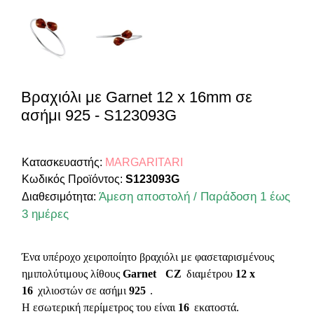
Βραχιόλι με Garnet 12 x 16mm σε
ασήμι 925 - S123093G
Κατασκευαστής:
MARGARITARI
Κωδικός Προϊόντος:
S123093G
Άμεση αποστολή / Παράδοση 1 έως
Διαθεσιμότητα:
3 ημέρες
Ένα υπέροχο χειροποίητο βραχιόλι με φασεταρισμένους
ημιπολύτιμους λίθους
Garnet
CZ
διαμέτρου
12 x
16
χιλιοστών σε ασήμι
925
.
H εσωτερική περίμετρος του είναι
16
εκατοστά.