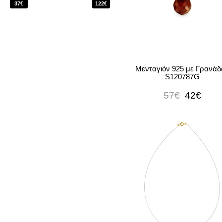
37€
122€
Μενταγιόν 925 με Γρανάδ
S120787G
57€
42€