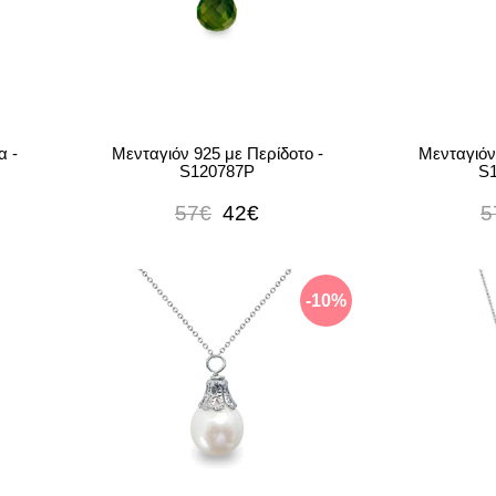
α -
Μενταγιόν 925 με Περίδοτο -
Μενταγιόν 
S120787P
S
57€
42€
5
-10%