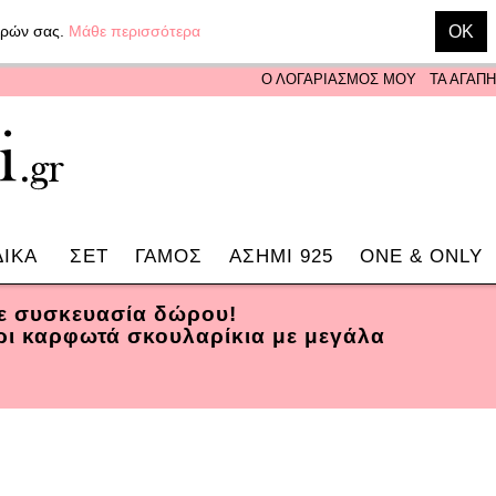
γορών σας.
Μάθε περισσότερα
OK
Ο ΛΟΓΑΡΙΑΣΜΟΣ ΜΟΥ
ΤΑ ΑΓΑΠ
ΔΙΚΑ
ΣΕΤ
ΓΑΜΟΣ
ΑΣΗΜΙ 925
ONE & ONLY
σε συσκευασία δώρου!
ρι καρφωτά σκουλαρίκια με μεγάλα