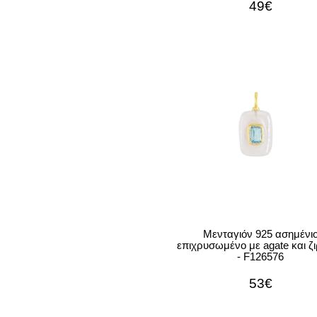
49€
Μενταγιόν 925 ασημένι
επιχρυσωμένο με agate και ζ
- F126576
53€