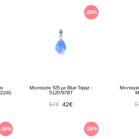
-26%
αι
Μενταγιόν 925 με Blue Topaz -
Μενταγιόν
30210G
S120787BT
M
57€
42€
5
-26%
-26%