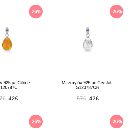
-26%
-26%
 925 με Citrine -
Μενταγιόν 925 με Crystal -
120787C
S120787CR
7€
42€
57€
42€
-26%
-26%