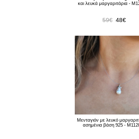
και λευκά μαργαριτάρια - M
59€
48€
Μενταγιόν με λευκό μαργαριτ
ασημένια βάση 925 - M112