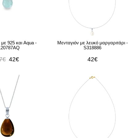
με 925 και Aqua -
Μενταγιόν με λευκό μαργαριτάρι -
120787AQ
S318886
7€
42€
42€