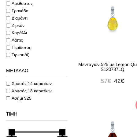
Αμέθυστος
Γρανάδα
Διαμάντι
Ζιρκόν
Κοράλλι
Λάπις
Περίδοτος
Τιρκουάζ
Μενταγιόν 925 με Lemon Qua
S120787LQ
ΜΕΤΑΛΛΟ
57€
42€
Χρυσός 14 καρατίων
Χρυσός 18 καρατίων
Ασήμι 925
ΤΙΜΉ