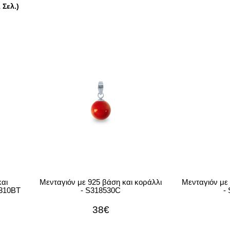
 Σελ.)
και
Μενταγιόν με 925 βάση και κοράλλι
Μενταγιόν με 
0310BT
- S318530C
-
38€