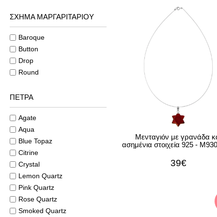
ΣΧΗΜΑ ΜΑΡΓΑΡΙΤΑΡΙΟΥ
Baroque
Button
Drop
Round
ΠΕΤΡΑ
Agate
Aqua
Μενταγιόν με γρανάδα κ
Blue Topaz
ασημένια στοιχεία 925 - M9
Citrine
39€
Crystal
Lemon Quartz
Pink Quartz
Rose Quartz
Smoked Quartz