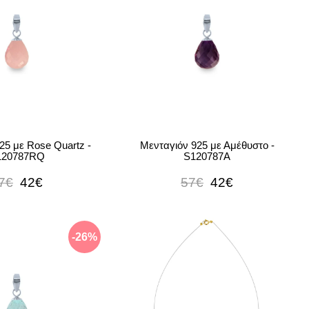
25 με Rose Quartz -
Μενταγιόν 925 με Αμέθυστο -
120787RQ
S120787A
7€
42€
57€
42€
-26%