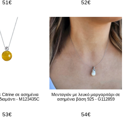
51€
52€
 Citrine σε ασημένια
Μενταγιόν με λευκό μαργαριτάρι σε
διαμάντι - M123435C
ασημένια βάση 925 - G112859
53€
54€