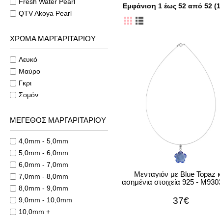
Fresh Water Pearl
Εμφάνιση 1 έως 52 από 52 (1
QTV Akoya Pearl
ΧΡΩΜΑ ΜΑΡΓΑΡΙΤΑΡΙΟΥ
Λευκό
Μαύρο
Γκρι
Σομόν
ΜΕΓΕΘΟΣ ΜΑΡΓΑΡΙΤΑΡΙΟΥ
4,0mm - 5,0mm
5,0mm - 6,0mm
6,0mm - 7,0mm
Μενταγιόν με Blue Topaz 
7,0mm - 8,0mm
ασημένια στοιχεία 925 - M93
8,0mm - 9,0mm
37€
9,0mm - 10,0mm
10,0mm +