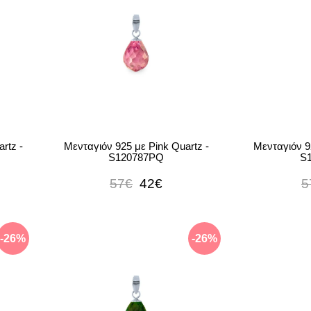
rtz -
Μενταγιόν 925 με Pink Quartz -
Μενταγιόν 9
S120787PQ
S
57€
42€
5
-26%
-26%