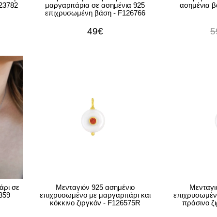
123782
μαργαριτάρια σε ασημένια 925
ασημένια β
επιχρυσωμένη βάση - F126766
49€
5
άρι σε
Μενταγιόν 925 ασημένιο
Μενταγι
859
επιχρυσωμένο με μαργαριτάρι και
επιχρυσωμένο
κόκκινο ζιργκόν - F126575R
πράσινο ζ