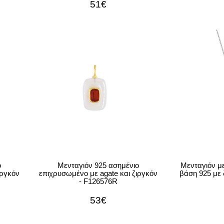
51€
ο
Μενταγιόν 925 ασημένιο
Μενταγιόν με
ιργκόν
επιχρυσωμένο με agate και ζιργκόν
βάση 925 με 
- F126576R
53€