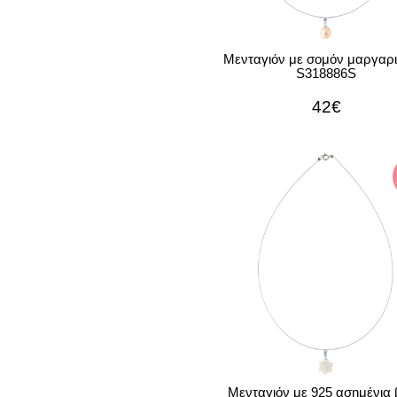
Μενταγιόν με σομόν μαργαριτ
S318886S
42€
Μενταγιόν με 925 ασημένια