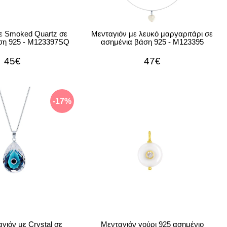
ε Smoked Quartz σε
Μενταγιόν με λευκό μαργαριτάρι σε
ση 925 - M123397SQ
ασημένια βάση 925 - M123395
45€
47€
-17%
αγιόν με Crystal σε
Μενταγιόν γούρι 925 ασημένιο