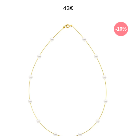
43€
-10%