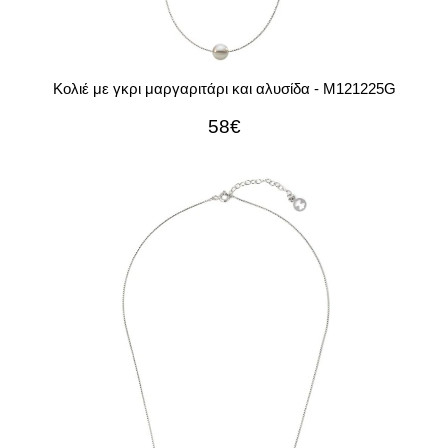
Κολιέ με γκρι μαργαριτάρι και αλυσίδα - M121225G
58€