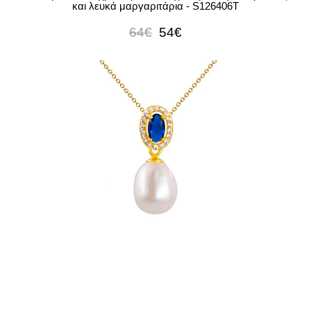
και λευκά μαργαριτάρια - S126406T
64€
54€