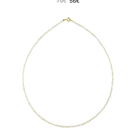
79€
56€