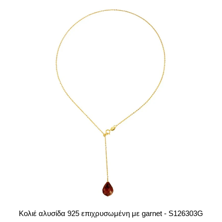
Κολιέ αλυσίδα 925 επιχρυσωμένη με garnet - S126303G