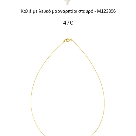
Κολιέ με λευκό μαργαριτάρι σταυρό - M123396
47€