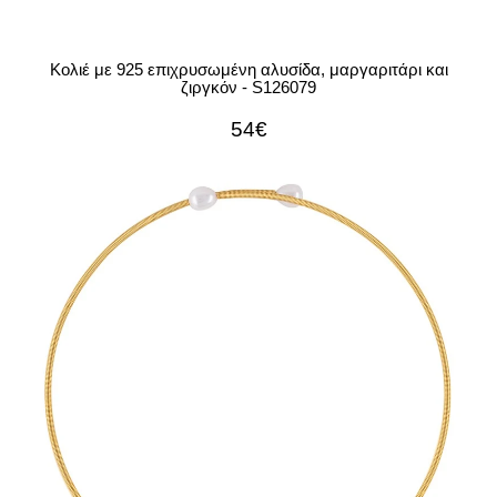
Κολιέ με 925 επιχρυσωμένη αλυσίδα, μαργαριτάρι και
ζιργκόν - S126079
54€