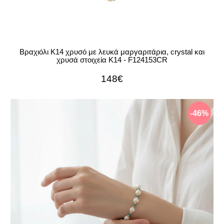
Βραχιόλι Κ14 χρυσό με λευκά μαργαριτάρια, crystal και
χρυσά στοιχεία Κ14 - F124153CR
148€
-46%