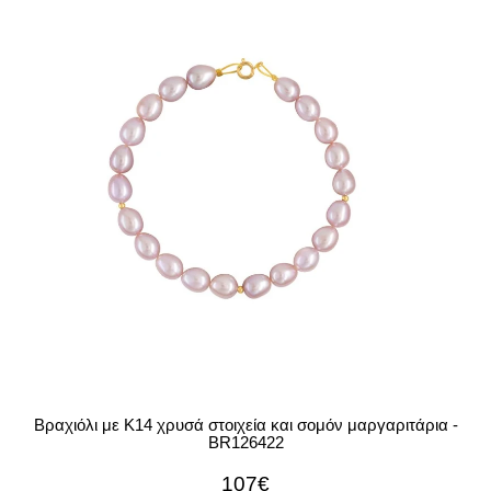
Βραχιόλι με Κ14 χρυσά στοιχεία και σομόν μαργαριτάρια -
BR126422
107€