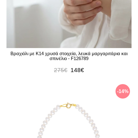
Βραχιόλι με Κ14 χρυσά στοιχεία, λευκά μαργαριτάρια και
σπινέλιο - F126789
275€
148€
-14%