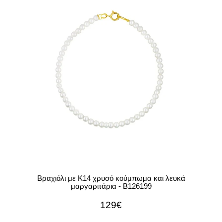
Βραχιόλι με Κ14 χρυσό κούμπωμα και λευκά
μαργαριτάρια - B126199
129€