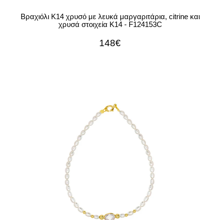
Βραχιόλι Κ14 χρυσό με λευκά μαργαριτάρια, citrine και
χρυσά στοιχεία Κ14 - F124153C
148€