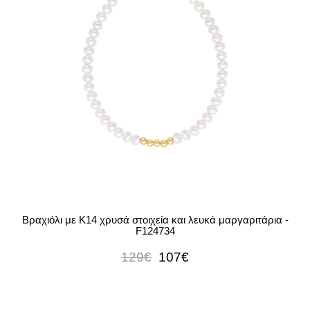
Βραχιόλι με Κ14 χρυσά στοιχεία και λευκά μαργαριτάρια -
F124734
129€
107€