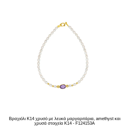
Βραχιόλι Κ14 χρυσό με λευκά μαργαριτάρια, amethyst και
χρυσά στοιχεία Κ14 - F124153A