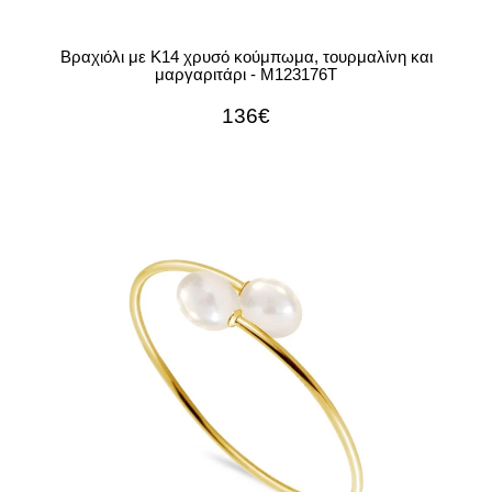
Βραχιόλι με Κ14 χρυσό κούμπωμα, τουρμαλίνη και
μαργαριτάρι - M123176T
136€