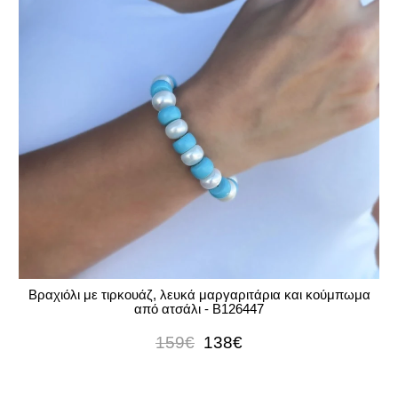
Βραχιόλι με τιρκουάζ, λευκά μαργαριτάρια και κούμπωμα
από ατσάλι - B126447
159€
138€