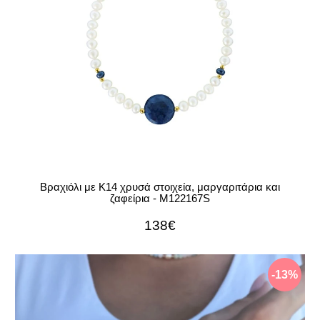
Βραχιόλι με Κ14 χρυσά στοιχεία, μαργαριτάρια και
ζαφείρια - M122167S
138€
-13%