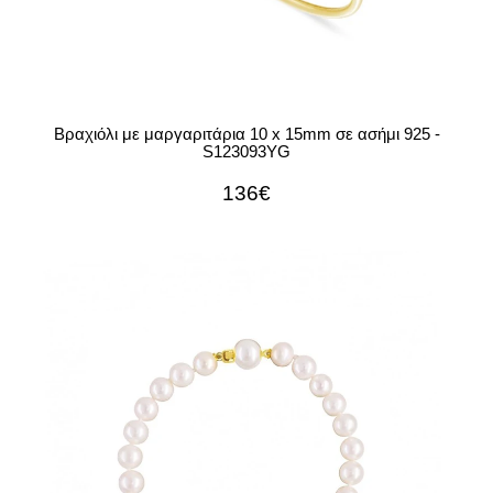
Βραχιόλι με μαργαριτάρια 10 x 15mm σε ασήμι 925 -
S123093YG
136€