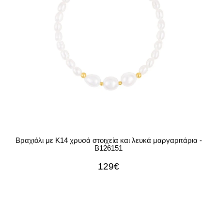
Βραχιόλι με Κ14 χρυσά στοιχεία και λευκά μαργαριτάρια -
B126151
129€