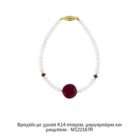
Βραχιόλι με χρυσά Κ14 στοιχεία, μαργαριτάρια και
ρουμπίνια - M122167R