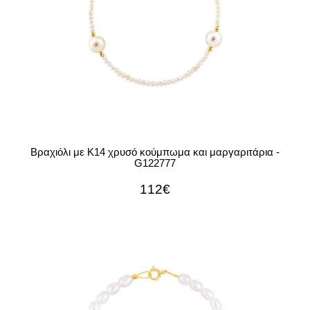
Βραχιόλι με Κ14 χρυσό κούμπωμα και μαργαριτάρια -
G122777
112€