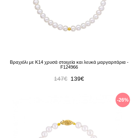
Βραχιόλι με Κ14 χρυσά στοιχεία και λευκά μαργαριτάρια -
F124966
147€
139€
-26%