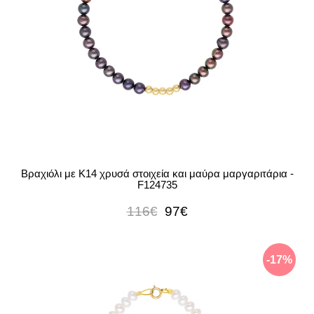
Βραχιόλι με Κ14 χρυσά στοιχεία και μαύρα μαργαριτάρια -
F124735
116€
97€
-17%