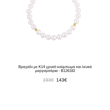
Βραχιόλι με Κ14 χρυσό κούμπωμα και λευκά
μαργαριτάρια - B126182
193€
143€